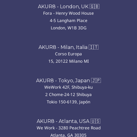
AKUR8 - London, UK 🇬🇧
Fora - Henry Wood House
4-5 Langham Place
London, W1B 3DG
AKUR8 - Milan, Italia 🇮🇹
Corso Europa
15, 20122 Milano MI
AKUR8 - Tokyo, Japan 🇯🇵
WeWork 42F, Shibuya-ku
2 Chome-24-12 Shibuya
Tokio 150-6139, Japón
AKUR8 - Atlanta, USA 🇺🇸
We Work - 3280 Peachtree Road
Atlanta, GA 30305